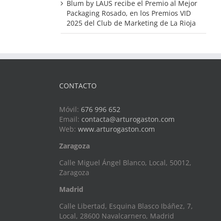
Blum by LAUS recibe el Premio al Mejor
Packaging Rosado, en los Premios VID
2025 del Club de Marketing de La Rioja
CONTACTO
Móvil:
676 996 652
Email:
contacta@arturogaston.com
Web:
www.arturogaston.com
Zaragoza
Calle Miguel Ángel Blanco, Local, 50012,
Zaragoza
Madrid
Calle Libertad, Esquina Blasco Ibáñez, 7,
Local, 28600 Navalcarnero, Madrid