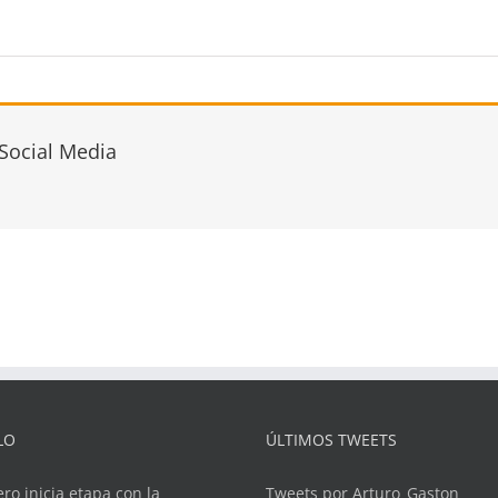
 Social Media
LO
ÚLTIMOS TWEETS
ero inicia etapa con la
Tweets por Arturo_Gaston