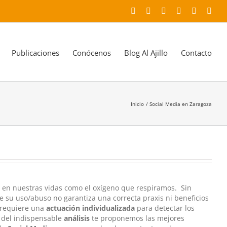
Facebook
X
YouTube
Instagram
LinkedIn
Corr
elec
Publicaciones
Conócenos
Blog Al Ajillo
Contacto
Inicio
Social Media en Zaragoza
 en nuestras vidas como el oxígeno que respiramos. Sin
e su uso/abuso no garantiza una correcta praxis ni beneficios
 requiere una
actuación individualizada
para detectar los
 del indispensable
análisis
te proponemos las mejores