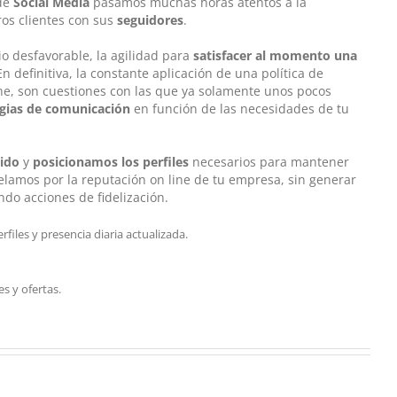
 de
Social Media
pasamos muchas horas atentos a la
ros clientes con sus
seguidores
.
o desfavorable, la agilidad para
satisfacer al momento una
En definitiva, la constante aplicación de una política de
ne, son cuestiones con las que ya solamente unos pocos
egias de comunicación
en función de las necesidades de tu
ido
y
posicionamos los perfiles
necesarios para mantener
Velamos por la reputación on line de tu empresa, sin generar
ndo acciones de fidelización.
rfiles y presencia diaria actualizada.
 y ofertas.