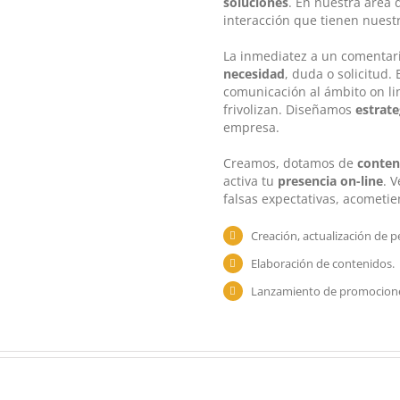
soluciones
. En nuestra área
interacción que tienen nuest
La inmediatez a un comentari
necesidad
, duda o solicitud. 
comunicación al ámbito on li
frivolizan. Diseñamos
estrat
empresa.
Creamos, dotamos de
conten
activa tu
presencia on-line
. 
falsas expectativas, acometie
Creación, actualización de pe
Elaboración de contenidos.
Lanzamiento de promociones