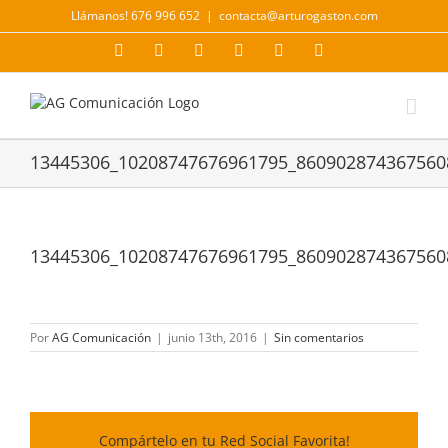
Saltar
Llámanos! 676 996 652
|
contacta@arturogaston.com
al
contenido
Facebook
X
YouTube
Instagram
LinkedIn
Correo
electrónico
13445306_10208747676961795_860902874367560
13445306_10208747676961795_860902874367560
Por
AG Comunicación
|
junio 13th, 2016
|
Sin comentarios
Compártelo en tu Red Social Favorita!