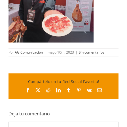
Por
AG Comunicación
|
mayo 10th, 2023
|
Sin comentarios
Compártelo en tu Red Social Favorita!
Facebook
X
Reddit
LinkedIn
Tumblr
Pinterest
Vk
Correo
electrónico
Deja tu comentario
Comentar