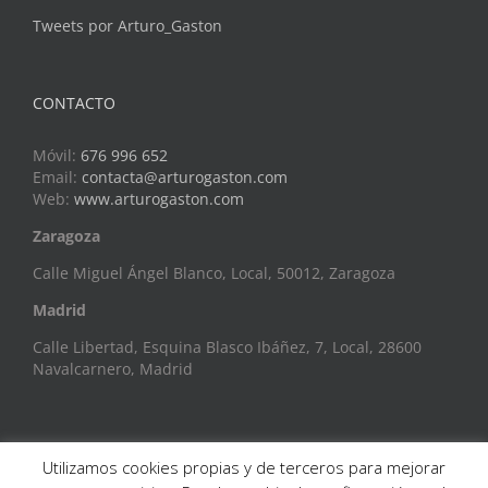
Tweets por Arturo_Gaston
CONTACTO
Móvil:
676 996 652
Email:
contacta@arturogaston.com
Web:
www.arturogaston.com
Zaragoza
Calle Miguel Ángel Blanco, Local, 50012, Zaragoza
Madrid
Calle Libertad, Esquina Blasco Ibáñez, 7, Local, 28600
Navalcarnero, Madrid
Utilizamos cookies propias y de terceros para mejorar