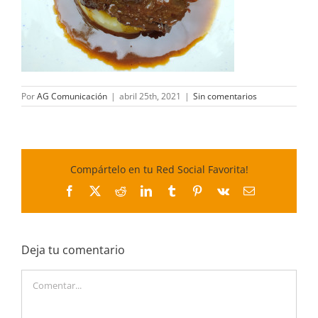
Por
AG Comunicación
|
abril 25th, 2021
|
Sin comentarios
Compártelo en tu Red Social Favorita!
Facebook
X
Reddit
LinkedIn
Tumblr
Pinterest
Vk
Correo
electrónico
Deja tu comentario
Comentar