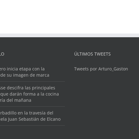
LO
ÚLTIMOS TWEETS
ero inicia etapa con la
Tweets por Arturo_Gaston
 de su imagen de marca
se descifra las principales
que darán forma a la cocina
ería del mañana
rbadillo en la travesía del
ela Juan Sebastián de Elcano