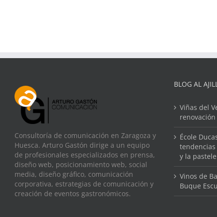
BLOG AL AJIL
Viñas del V
renovación
Consultoría de comunicación en Zaragoza y
École Ducas
Huesca. Arturo Gastón dirige a un equipo
tendencias 
de profesionales especializados en prensa,
y la pastel
diseño web, posicionamiento web, social
media, diseño gráfico, comunicación
Vinos de Ba
corporativa, estrategias de comunicación y
Buque Escu
creación de eventos gastronómicos.