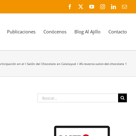
Facebook
X
YouTube
Instagram
LinkedIn
Corr
elec
Publicaciones
Conócenos
Blog Al Ajillo
Contacto
articipación en el I Salón del Chocolate en Calatayud
A5-reverso-salon-del-chocolate 1
Buscar: