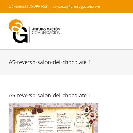
Saltar
Llámanos! 676 996 652
|
contacta@arturogaston.com
al
contenido
A5-reverso-salon-del-chocolate 1
A5-reverso-salon-del-chocolate 1