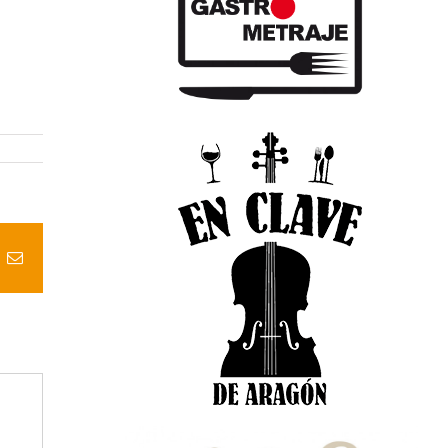
t
k
Correo
electrónico