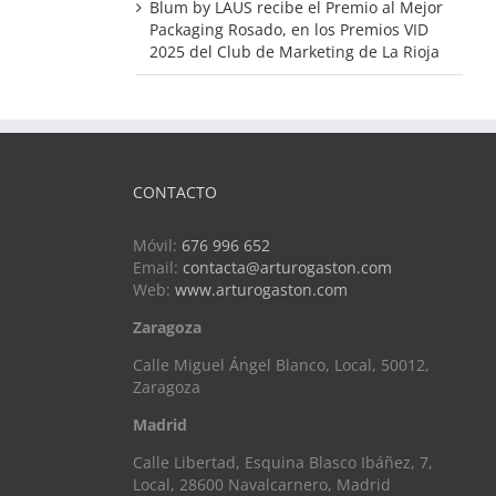
Blum by LAUS recibe el Premio al Mejor
Packaging Rosado, en los Premios VID
2025 del Club de Marketing de La Rioja
CONTACTO
Móvil:
676 996 652
Email:
contacta@arturogaston.com
Web:
www.arturogaston.com
Zaragoza
Calle Miguel Ángel Blanco, Local, 50012,
Zaragoza
Madrid
Calle Libertad, Esquina Blasco Ibáñez, 7,
Local, 28600 Navalcarnero, Madrid