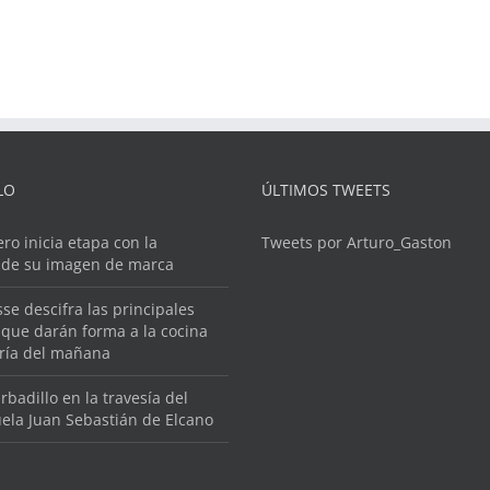
LO
ÚLTIMOS TWEETS
ero inicia etapa con la
Tweets por Arturo_Gaston
 de su imagen de marca
se descifra las principales
que darán forma a la cocina
ería del mañana
rbadillo en la travesía del
ela Juan Sebastián de Elcano