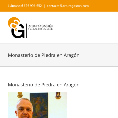
Saltar
Llámanos! 676 996 652
|
contacta@arturogaston.com
al
contenido
Monasterio de Piedra en Aragón
Monasterio de Piedra en Aragón