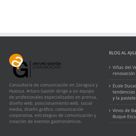
BLOG AL AJIL
Viñas del V
renovación
Consultoría de comunicación en Zaragoza y
École Ducas
Huesca. Arturo Gastón dirige a un equipo
tendencias 
de profesionales especializados en prensa,
y la pastel
diseño web, posicionamiento web, social
media, diseño gráfico, comunicación
Vinos de Ba
corporativa, estrategias de comunicación y
Buque Escu
creación de eventos gastronómicos.