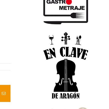
t
k
Correo
electrónico