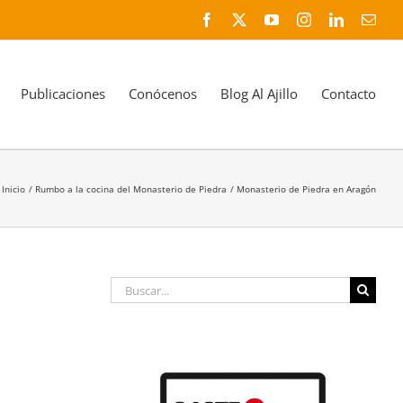
Facebook
X
YouTube
Instagram
LinkedIn
Corr
elec
Publicaciones
Conócenos
Blog Al Ajillo
Contacto
Inicio
Rumbo a la cocina del Monasterio de Piedra
Monasterio de Piedra en Aragón
Buscar: