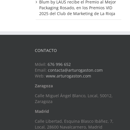
Blum by LAUS recibe el Premio al Mejor
Packaging Rosado, en los Premios VID
2025 del Club de Marketing de La Rioja
CONTACTO
Móvil:
676 996 652
Email:
contacta@arturogaston.com
Web:
www.arturogaston.com
Zaragoza
Calle Miguel Ángel Blanco, Local, 50012,
Zaragoza
Madrid
Calle Libertad, Esquina Blasco Ibáñez, 7,
Local, 28600 Navalcarnero, Madrid