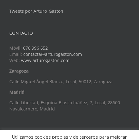
Tweets por Arturo_Gaston
CONTACTO
Móvil:
676 996 652
Email:
contacta@arturogaston.com
Web:
www.arturogaston.com
Zaragoza
Calle Miguel Ángel Blanco, Local, 50012, Zaragoza
Madrid
Calle Libertad, Esquina Blasco Ibáñez, 7, Local, 28600
Navalcarnero, Madrid
Utilizamos cookies propias y de terceros para mejorar