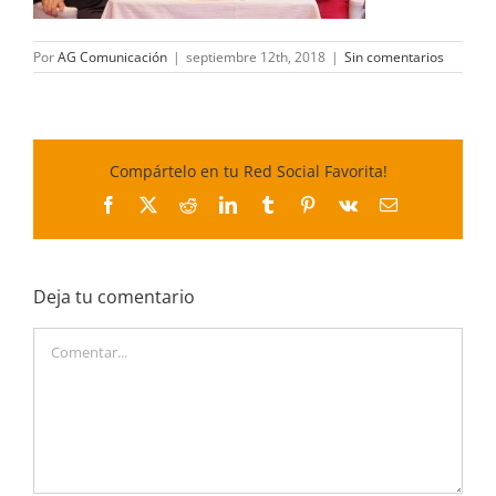
Por
AG Comunicación
|
septiembre 12th, 2018
|
Sin comentarios
Compártelo en tu Red Social Favorita!
Facebook
X
Reddit
LinkedIn
Tumblr
Pinterest
Vk
Correo
electrónico
Deja tu comentario
Comentar