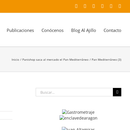
Facebook
X
YouTube
Instagram
LinkedIn
Corr
elec
Publicaciones
Conócenos
Blog Al Ajillo
Contacto
Inicio
Panishop saca al mercado el Pan Mediterráneo
Pan Mediterráneo (3)
Buscar: