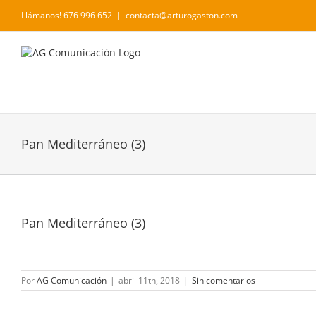
Saltar
Llámanos! 676 996 652
|
contacta@arturogaston.com
al
contenido
Pan Mediterráneo (3)
Pan Mediterráneo (3)
Por
AG Comunicación
|
abril 11th, 2018
|
Sin comentarios