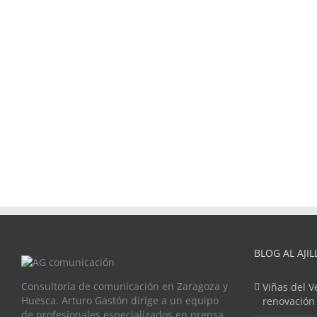
BLOG AL AJIL
Consultoría de comunicación en Zaragoza y
Viñas del V
Huesca. Arturo Gastón dirige a un equipo
renovación
de profesionales especializados en prensa,