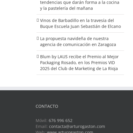
tendencias que darán forma a la cocina
y la pastelería del mañana
Vinos de Barbadillo en la travesía del
Buque Escuela Juan Sebastián de Elcano
La propuesta navideña de nuestra
agencia de comunicación en Zaragoza
Blum by LAUS recibe el Premio al Mejor
Packaging Rosado, en los Premios VID
2025 del Club de Marketing de La Rioja
CONTACTO
Móvil:
676 996 652
Email:
contacta@arturogaston.com
Web:
www.arturogaston.com