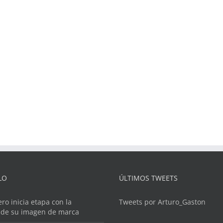
LO
ÚLTIMOS TWEETS
ero inicia etapa con la
Tweets por Arturo_Gaston
 de su imagen de marca