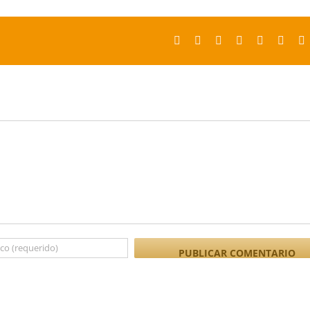
Facebook
X
Reddit
LinkedIn
Tumblr
Pinter