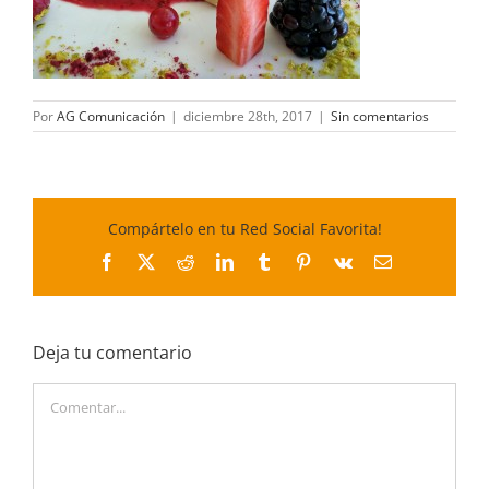
Por
AG Comunicación
|
diciembre 28th, 2017
|
Sin comentarios
Compártelo en tu Red Social Favorita!
Facebook
X
Reddit
LinkedIn
Tumblr
Pinterest
Vk
Correo
electrónico
Deja tu comentario
Comentar