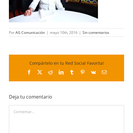
Por
AG Comunicación
|
mayo 10th, 2016
|
Sin comentarios
Compártelo en tu Red Social Favorita!
Facebook
X
Reddit
LinkedIn
Tumblr
Pinterest
Vk
Correo
electrónico
Deja tu comentario
Comentar