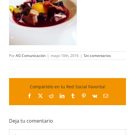
Por
AG Comunicación
|
mayo 10th, 2016
|
Sin comentarios
Compártelo en tu Red Social Favorita!
Facebook
X
Reddit
LinkedIn
Tumblr
Pinterest
Vk
Correo
electrónico
Deja tu comentario
Comentar