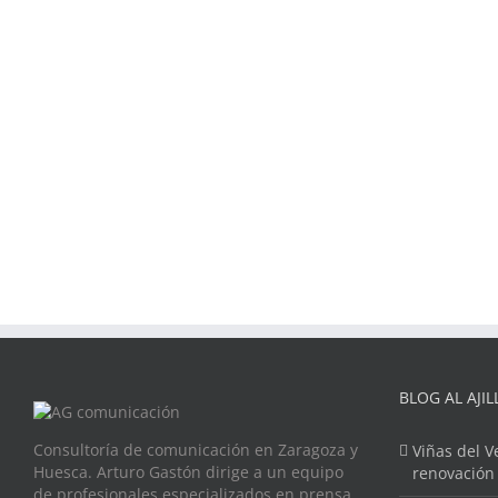
BLOG AL AJIL
Consultoría de comunicación en Zaragoza y
Viñas del V
Huesca. Arturo Gastón dirige a un equipo
renovación
de profesionales especializados en prensa,