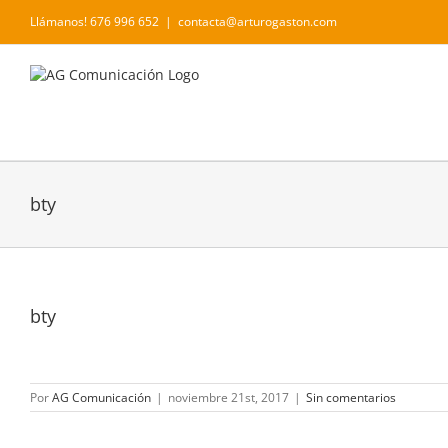
Saltar
Llámanos! 676 996 652
|
contacta@arturogaston.com
al
contenido
bty
bty
Por
AG Comunicación
|
noviembre 21st, 2017
|
Sin comentarios