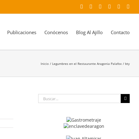
Facebook
X
YouTube
Instagram
LinkedIn
Corr
elec
Publicaciones
Conócenos
Blog Al Ajillo
Contacto
Inicio
Legumbres en el Restaurante Aragonia Palafox
bty
Buscar: