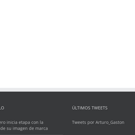
LO
ÚLTIMOS TWEETS
ero inicia etapa con la
Tweets por Arturo_Gaston
 de su imagen de marca