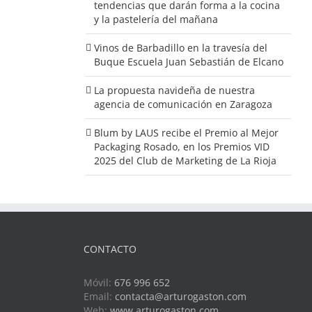
tendencias que darán forma a la cocina
y la pastelería del mañana
Vinos de Barbadillo en la travesía del
Buque Escuela Juan Sebastián de Elcano
La propuesta navideña de nuestra
agencia de comunicación en Zaragoza
Blum by LAUS recibe el Premio al Mejor
Packaging Rosado, en los Premios VID
2025 del Club de Marketing de La Rioja
CONTACTO
Móvil:
676 996 652
Email:
contacta@arturogaston.com
Web:
www.arturogaston.com