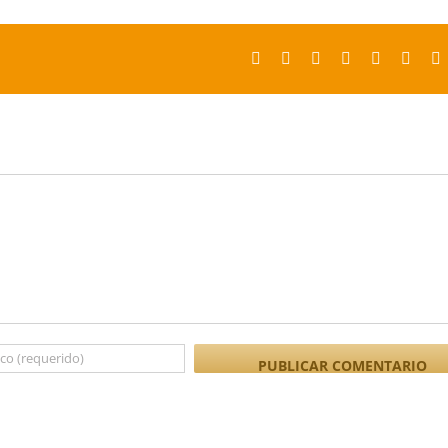
Facebook
X
Reddit
LinkedIn
Tumblr
Pinter