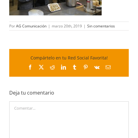
Por
AG Comunicación
|
marzo 20th, 2019
|
Sin comentarios
Compártelo en tu Red Social Favorita!
Facebook
X
Reddit
LinkedIn
Tumblr
Pinterest
Vk
Correo
electrónico
Deja tu comentario
Comentar