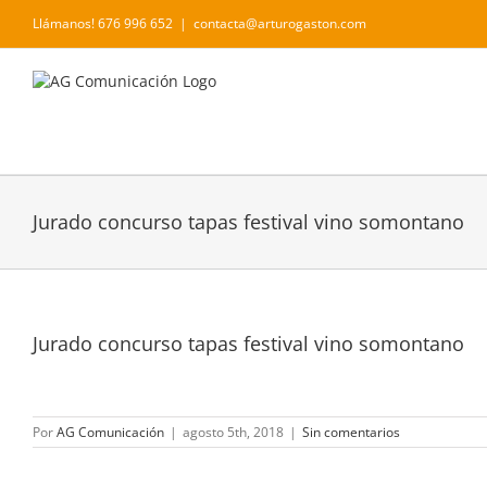
Saltar
Llámanos! 676 996 652
|
contacta@arturogaston.com
al
contenido
Jurado concurso tapas festival vino somontano
Jurado concurso tapas festival vino somontano
Por
AG Comunicación
|
agosto 5th, 2018
|
Sin comentarios