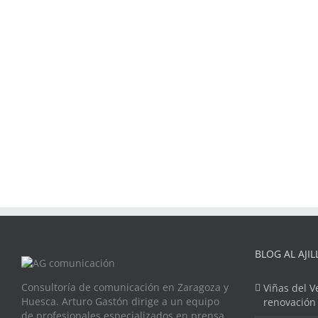
BLOG AL AJIL
Consultoría de comunicación en Zaragoza y
Viñas del V
Huesca. Arturo Gastón dirige a un equipo
renovación
de profesionales especializados en prensa,