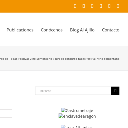
Facebook
X
YouTube
Instagram
LinkedIn
Corr
elec
Publicaciones
Conócenos
Blog Al Ajillo
Contacto
urso de Tapas Festival Vino Somontano
Jurado concurso tapas festival vino somontano
Buscar: