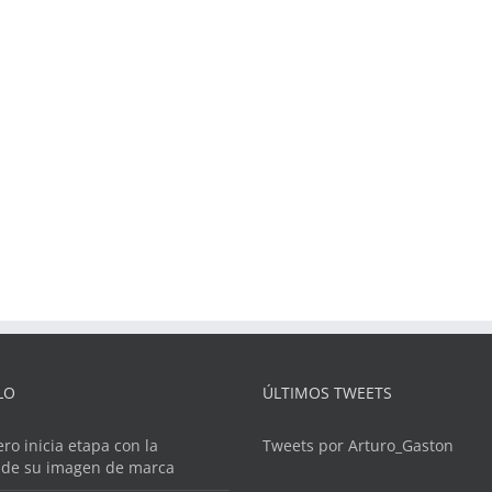
LO
ÚLTIMOS TWEETS
ero inicia etapa con la
Tweets por Arturo_Gaston
 de su imagen de marca