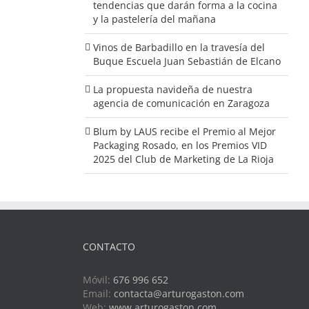
tendencias que darán forma a la cocina
y la pastelería del mañana
Vinos de Barbadillo en la travesía del
Buque Escuela Juan Sebastián de Elcano
La propuesta navideña de nuestra
agencia de comunicación en Zaragoza
Blum by LAUS recibe el Premio al Mejor
Packaging Rosado, en los Premios VID
2025 del Club de Marketing de La Rioja
CONTACTO
Móvil:
676 996 652
Email:
contacta@arturogaston.com
Web:
www.arturogaston.com