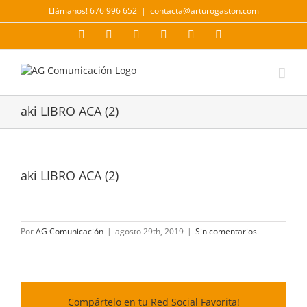
Saltar
Llámanos! 676 996 652
|
contacta@arturogaston.com
al
contenido
Facebook
X
YouTube
Instagram
LinkedIn
Correo
electrónico
aki LIBRO ACA (2)
aki LIBRO ACA (2)
Por
AG Comunicación
|
agosto 29th, 2019
|
Sin comentarios
Compártelo en tu Red Social Favorita!