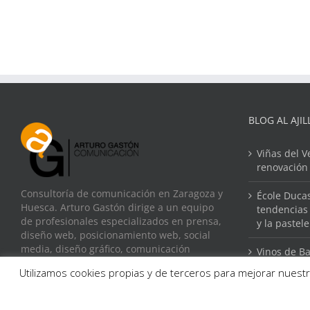
BLOG AL AJIL
Viñas del V
renovación
Consultoría de comunicación en Zaragoza y
École Ducas
Huesca. Arturo Gastón dirige a un equipo
tendencias 
de profesionales especializados en prensa,
y la pastel
diseño web, posicionamiento web, social
media, diseño gráfico, comunicación
Vinos de Ba
corporativa, estrategias de comunicación y
Buque Escu
Utilizamos cookies propias y de terceros para mejorar nuestr
creación de eventos gastronómicos.