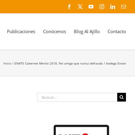
Facebook
X
YouTube
Instagram
LinkedIn
Corr
elec
Publicaciones
Conócenos
Blog Al Ajillo
Contacto
Inicio
ENATE Cabernet Merlot 2018, fiel amigo que nunca defrauda
bodega Enate
Buscar: