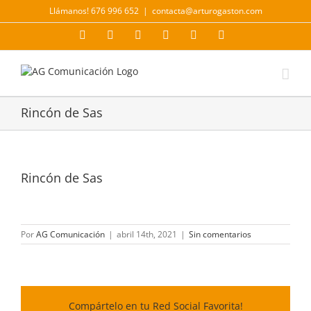
Saltar
Llámanos! 676 996 652
|
contacta@arturogaston.com
al
contenido
Facebook
X
YouTube
Instagram
LinkedIn
Correo
electrónico
Rincón de Sas
Rincón de Sas
Por
AG Comunicación
|
abril 14th, 2021
|
Sin comentarios
Compártelo en tu Red Social Favorita!