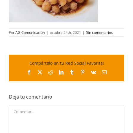
Por
AG Comunicación
|
octubre 24th, 2021
|
Sin comentarios
Compártelo en tu Red Social Favorita!
Facebook
X
Reddit
LinkedIn
Tumblr
Pinterest
Vk
Correo
electrónico
Deja tu comentario
Comentar