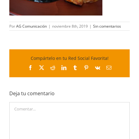
Por
AG Comunicación
|
noviembre 8th, 2019
|
Sin comentarios
Compártelo en tu Red Social Favorita!
Facebook
X
Reddit
LinkedIn
Tumblr
Pinterest
Vk
Correo
electrónico
Deja tu comentario
Comentar