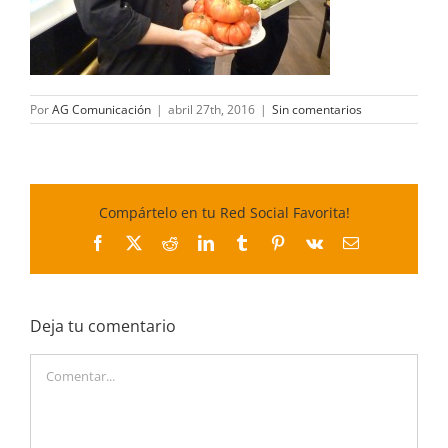
Por
AG Comunicación
|
abril 27th, 2016
|
Sin comentarios
Compártelo en tu Red Social Favorita!
Facebook
X
Reddit
LinkedIn
Tumblr
Pinterest
Vk
Correo
electrónico
Deja tu comentario
Comentar