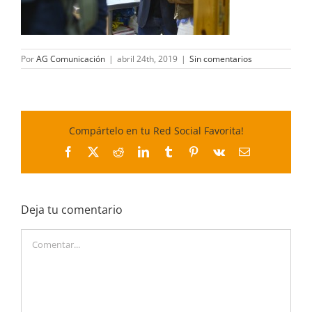
Por
AG Comunicación
|
abril 24th, 2019
|
Sin comentarios
Compártelo en tu Red Social Favorita!
Facebook
X
Reddit
LinkedIn
Tumblr
Pinterest
Vk
Correo
electrónico
Deja tu comentario
Comentar