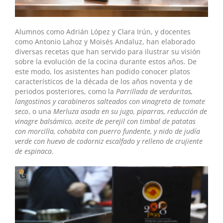
Alumnos como Adrián López y Clara Irún, y docentes
como Antonio Lahoz y Moisés Andaluz, han elaborado
diversas recetas que han servido para ilustrar su visión
sobre la evolución de la cocina durante estos años. De
este modo, los asistentes han podido conocer platos
característicos de la década de los años noventa y de
periodos posteriores, como la
Parrillada de verduritas,
langostinos y carabineros salteados con vinagreta de tomate
seco
, o una
Merluza asada en su jugo, piparras, reducción de
vinagre balsámico, aceite de perejil con timbal de patatas
con morcilla, cohabita con puerro fundente, y nido de judía
verde con huevo de codorniz escalfado y relleno de
crujiente
de espinaca
.