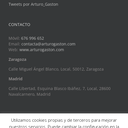
Tweets por Arturo_Gaston
CONTACTO
Móvil:
676 996 652
Email:
contacta@arturogaston.com
Web:
www.arturogaston.com
Zaragoza
Calle Miguel Ángel Blanco, Local, 50012, Zaragoza
Madrid
Calle Libertad, Esquina Blasco Ibáñez, 7, Local, 28600
Navalcarnero, Madrid
Utilizamos cookies propias y de terceros para mejorar
nuestros servicios. Puede cambiar la configuración en la