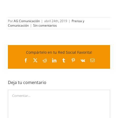
Por
AG Comunicación
|
abril 24th, 2019
|
Prensa y
Comunicación
|
Sin comentarios
Compártelo en tu Red Social Favorita!
Facebook
X
Reddit
LinkedIn
Tumblr
Pinterest
Vk
Correo
electrónico
Deja tu comentario
Comentar