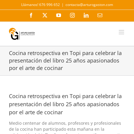
Saltar
Llámanos! 676 996 652
|
contacta@arturogaston.com
al
contenido
Facebook
X
YouTube
Instagram
LinkedIn
Correo
electrónico
Cocina retrospectiva en Topi para celebrar la
presentación del libro 25 años apasionados
por el arte de cocinar
Cocina retrospectiva en Topi para celebrar la
presentación del libro 25 años apasionados
por el arte de cocinar
Medio centenar de alumnos, profesores y profesionales
de la cocina han participado esta mañana en la