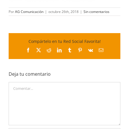
Por
AG Comunicación
|
octubre 26th, 2018
|
Sin comentarios
Compártelo en tu Red Social Favorita!
Facebook
X
Reddit
LinkedIn
Tumblr
Pinterest
Vk
Correo
electrónico
Deja tu comentario
Comentar