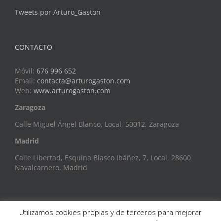
Tweets por Arturo_Gaston
CONTACTO
Móvil:
676 996 652
Email:
contacta@arturogaston.com
Web:
www.arturogaston.com
Zaragoza
Calle Miguel Ángel Blanco, Local, 50012, Zaragoza
Madrid
Calle Libertad, Esquina Blasco Ibáñez, 7, Local, 28600
Navalcarnero, Madrid
Utilizamos cookies propias y de terceros para mejorar