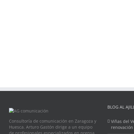
BLOG AL AJIL
Consultoría de comunicación en Zaragoza y
Viñas del V
Huesca. Arturo Gastón dirige a un equipo
renovación
de profesionales especializados en prensa,