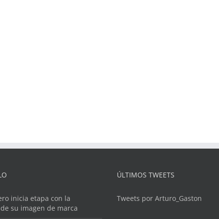
LO
ÚLTIMOS TWEETS
ero inicia etapa con la
Tweets por Arturo_Gaston
 de su imagen de marca