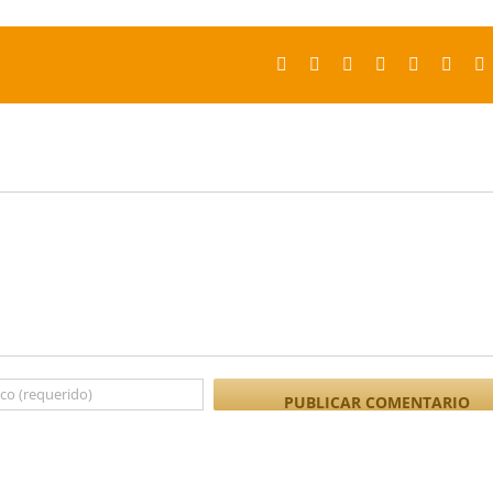
Facebook
X
Reddit
LinkedIn
Tumblr
Pinter