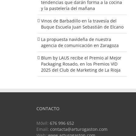
tendencias que darán forma a la cocina
y la pastelería del mañana
Vinos de Barbadillo en la travesía del
Buque Escuela Juan Sebastián de Elcano
La propuesta navideña de nuestra
agencia de comunicación en Zaragoza
Blum by LAUS recibe el Premio al Mejor
Packaging Rosado, en los Premios VID
2025 del Club de Marketing de La Rioja
CONTACTO
Móvil:
676 996 652
Email:
contacta@arturogaston.com
Web:
www.arturogaston.com