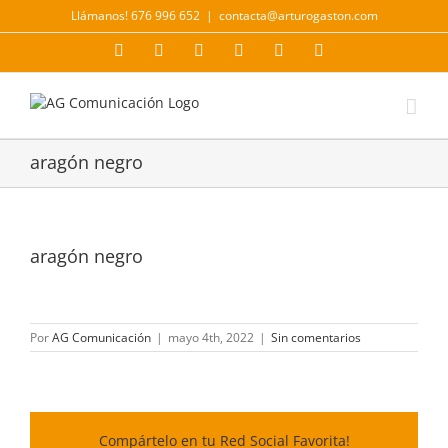
Saltar
Llámanos! 676 996 652
|
contacta@arturogaston.com
al
contenido
Facebook
X
YouTube
Instagram
LinkedIn
Correo
electrónico
aragón negro
aragón negro
Por
AG Comunicación
|
mayo 4th, 2022
|
Sin comentarios
Compártelo en tu Red Social Favorita!