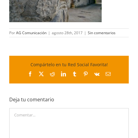
Por
AG Comunicación
|
agosto 28th, 2017
|
Sin comentarios
Compártelo en tu Red Social Favorita!
Facebook
X
Reddit
LinkedIn
Tumblr
Pinterest
Vk
Correo
electrónico
Deja tu comentario
Comentar