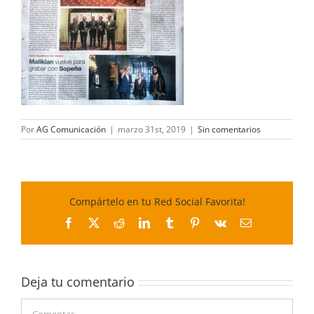
Por
AG Comunicación
|
marzo 31st, 2019
|
Sin comentarios
Compártelo en tu Red Social Favorita!
Facebook
X
Reddit
LinkedIn
Tumblr
Pinterest
Vk
Correo
electrónico
Deja tu comentario
Comentar