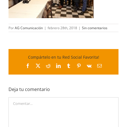
Por
AG Comunicación
|
febrero 28th, 2018
|
Sin comentarios
Compártelo en tu Red Social Favorita!
Facebook
X
Reddit
LinkedIn
Tumblr
Pinterest
Vk
Correo
electrónico
Deja tu comentario
Comentar