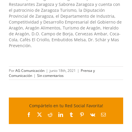
Restaurantes Zaragoza y Saborea Zaragoza y cuenta con
el patrocinio de Zaragoza Turismo, la Diputación
Provincial de Zaragoza, el Departamento de Industria,
Competitividad y Desarrollo Empresarial del Gobierno de
Aragón, Aragón Alimentos, Turismo de Aragón, Heraldo
de Aragón, D.O. Campo de Borja, Cervezas Ambar, Coca-
Cola, Cafés El Criollo, Embutidos Melsa, Dr. Schär y Mas
Prevención.
Por
AG Comunicación
|
junio 18th, 2021
|
Prensa y
Comunicación
|
Sin comentarios
Compártelo en tu Red Social Favorita!
Facebook
X
Reddit
LinkedIn
Tumblr
Pinterest
Vk
Correo
electrónico