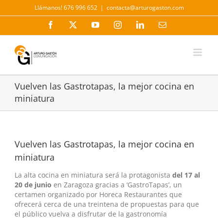
Saltar
Llámanos! 676 996 652
|
contacta@arturogaston.com
al
contenido
Facebook
X
YouTube
Instagram
LinkedIn
Correo
electrónico
Vuelven las Gastrotapas, la mejor cocina en
miniatura
Vuelven las Gastrotapas, la mejor cocina en
miniatura
La alta cocina en miniatura será la protagonista
del 17 al
20 de junio
en Zaragoza gracias a ‘GastroTapas’, un
certamen organizado por Horeca Restaurantes que
ofrecerá cerca de una treintena de propuestas para que
el público vuelva a disfrutar de la gastronomía