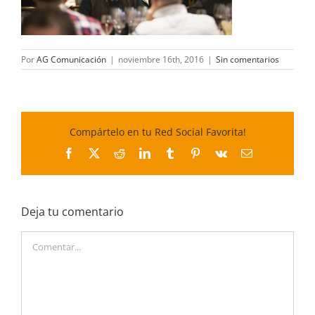
Por
AG Comunicación
|
noviembre 16th, 2016
|
Sin comentarios
Compártelo en tu Red Social Favorita!
Facebook
X
Reddit
LinkedIn
Tumblr
Pinterest
Vk
Correo
electrónico
Deja tu comentario
Comentar