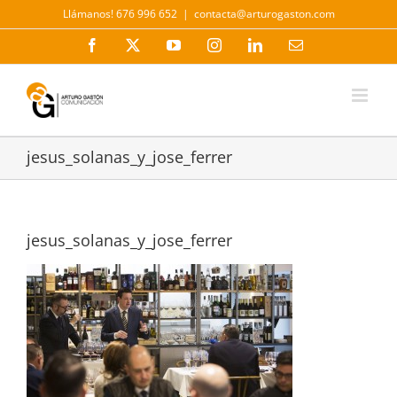
Saltar
Llámanos! 676 996 652
|
contacta@arturogaston.com
al
contenido
Facebook
X
YouTube
Instagram
LinkedIn
Correo
electrónico
jesus_solanas_y_jose_ferrer
jesus_solanas_y_jose_ferrer