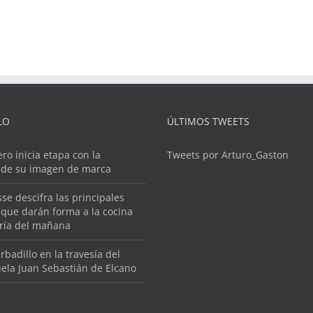
LO
ÚLTIMOS TWEETS
ero inicia etapa con la
Tweets por Arturo_Gaston
 de su imagen de marca
se descifra las principales
que darán forma a la cocina
ería del mañana
rbadillo en la travesía del
ela Juan Sebastián de Elcano