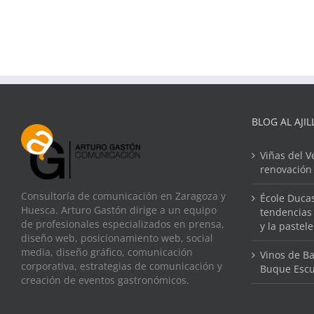
BLOG AL AJIL
Viñas del V
renovación
Consultoría de comunicación en Zaragoza y
École Ducas
Huesca. Arturo Gastón dirige a un equipo
tendencias 
de profesionales especializados en prensa,
y la pastel
diseño web, posicionamiento web, social
media, diseño gráfico, comunicación
Vinos de Ba
corporativa, estrategias de comunicación y
Buque Escu
creación de eventos gastronómicos.