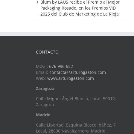
Blum by LAUS recibe el Premio al Mejor
Packaging Rosado, en los Premios VID
2025 del Club de Marketing de La Rioja
CONTACTO
Móvil:
676 996 652
Email:
contacta@arturogaston.com
Web:
www.arturogaston.com
Zaragoza
Calle Miguel Ángel Blanco, Local, 50012,
Zaragoza
Madrid
Calle Libertad, Esquina Blasco Ibáñez, 7,
Local, 28600 Navalcarnero, Madrid