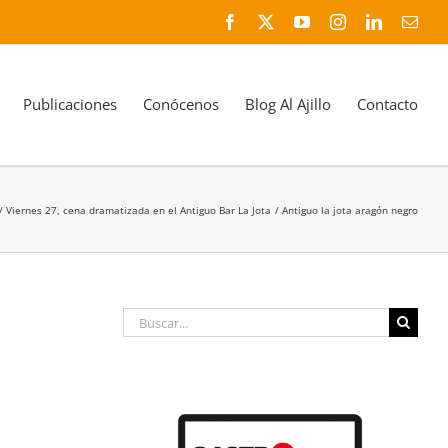
Facebook
X
YouTube
Instagram
LinkedIn
Corr
elec
Publicaciones
Conócenos
Blog Al Ajillo
Contacto
Viernes 27, cena dramatizada en el Antiguo Bar La Jota
Antiguo la jota aragón negro
Buscar: