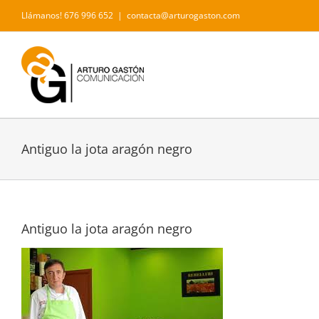
Saltar
Llámanos! 676 996 652
|
contacta@arturogaston.com
al
contenido
Antiguo la jota aragón negro
Antiguo la jota aragón negro