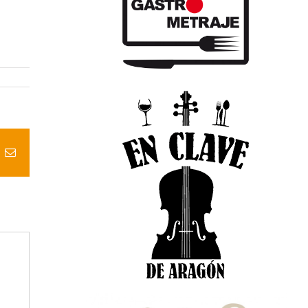
t
k
Correo
electrónico