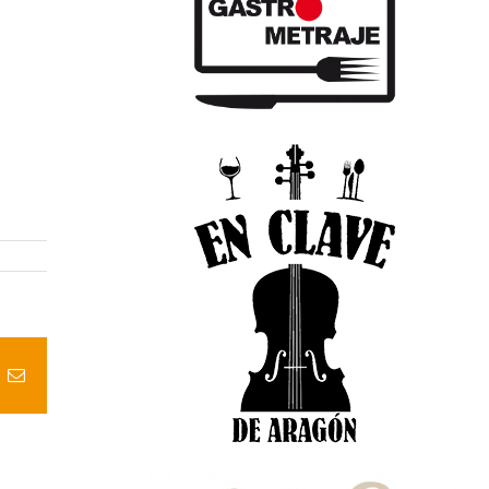
t
k
Correo
electrónico