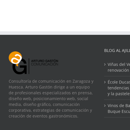
BLOG AL AJIL
Viñas del V
renovación
Consultoría de comunicación en Zaragoza y
École Ducas
Huesca. Arturo Gastón dirige a un equipo
tendencias 
de profesionales especializados en prensa,
y la pastel
diseño web, posicionamiento web, social
media, diseño gráfico, comunicación
Vinos de Ba
corporativa, estrategias de comunicación y
Buque Escu
creación de eventos gastronómicos.