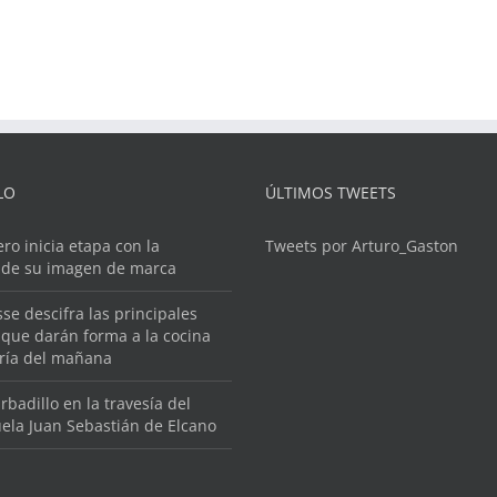
LO
ÚLTIMOS TWEETS
ero inicia etapa con la
Tweets por Arturo_Gaston
 de su imagen de marca
se descifra las principales
que darán forma a la cocina
ería del mañana
rbadillo en la travesía del
ela Juan Sebastián de Elcano