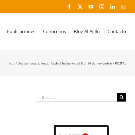
Facebook
X
YouTube
Instagram
LinkedIn
Corr
elec
Publicaciones
Conócenos
Blog Al Ajillo
Contacto
Inicio
Una semana de locos, festival inclusivo del 8 al 14 de noviembre
POSTAL
Buscar: