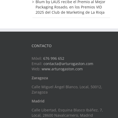
Blum by LAUS recibe el Premio al Mejor
Packaging Rosado, en los Premios VID
2025 del Club de Marketing de La Rioja
CONTACTO
Móvil:
676 996 652
Email:
contacta@arturogaston.com
Web:
www.arturogaston.com
Zaragoza
Calle Miguel Ángel Blanco, Local, 50012,
Zaragoza
Madrid
Calle Libertad, Esquina Blasco Ibáñez, 7,
Local, 28600 Navalcarnero, Madrid