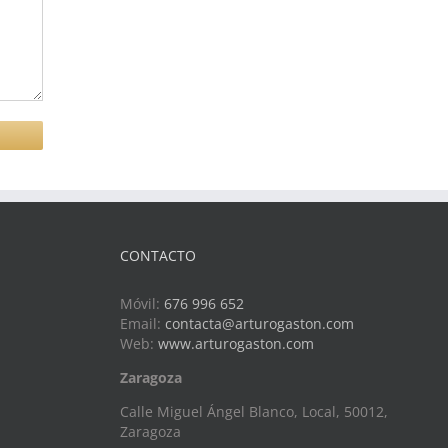
CONTACTO
Móvil:
676 996 652
Email:
contacta@arturogaston.com
Web:
www.arturogaston.com
Zaragoza
Calle Miguel Ángel Blanco, Local, 50012,
Zaragoza