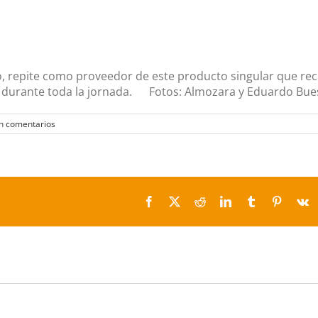
o, repite como proveedor de
este producto singular que rec
 durante toda la jornada. Fotos: Almozara y Eduardo Bue
n comentarios
Facebook
X
Reddit
LinkedIn
Tumblr
Pinteres
V