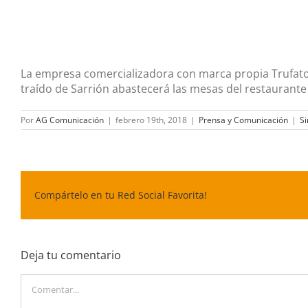
La empresa comercializadora con marca propia Trufat
traído de Sarrión abastecerá las mesas del
restaurante
Por
AG Comunicación
|
febrero 19th, 2018
|
Prensa y Comunicación
|
Si
Compártelo en tu Red Social Favorita!
Deja tu comentario
Comentar