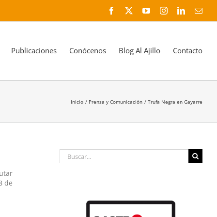
Facebook
X
YouTube
Instagram
LinkedIn
Corr
elec
Publicaciones
Conócenos
Blog Al Ajillo
Contacto
Inicio
Prensa y Comunicación
Trufa Negra en Gayarre
Buscar:
utar
8 de