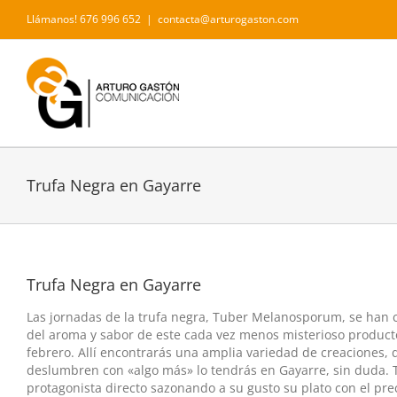
Saltar
Llámanos! 676 996 652
|
contacta@arturogaston.com
al
contenido
Trufa Negra en Gayarre
Trufa Negra en Gayarre
Las jornadas de la trufa negra, Tuber Melanosporum, se han co
del aroma y sabor de este cada vez menos misterioso producto
febrero. Allí encontrarás una amplia variedad de creaciones,
deslumbren con «algo más» lo tendrás en Gayarre, sin duda. T
protagonista directo sazonando a su gusto su plato con el pr