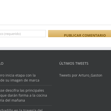
LO
ÚLTIMOS TWEETS
ero inicia etapa con la
Tweets por Arturo_Gaston
 de su imagen de marca
se descifra las principales
que darán forma a la cocina
ería del mañana
rbadillo en la travesía del