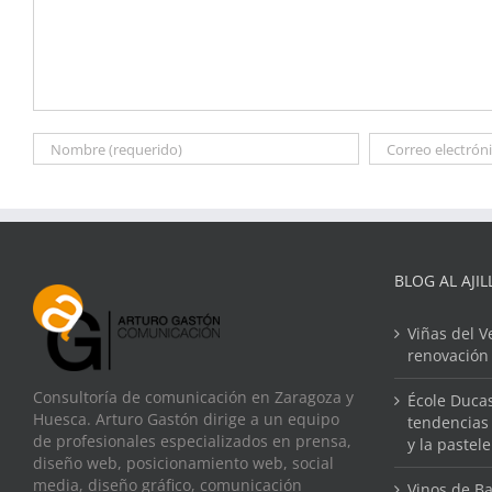
BLOG AL AJIL
Viñas del V
renovación
Consultoría de comunicación en Zaragoza y
École Ducas
Huesca. Arturo Gastón dirige a un equipo
tendencias 
de profesionales especializados en prensa,
y la pastel
diseño web, posicionamiento web, social
media, diseño gráfico, comunicación
Vinos de Ba