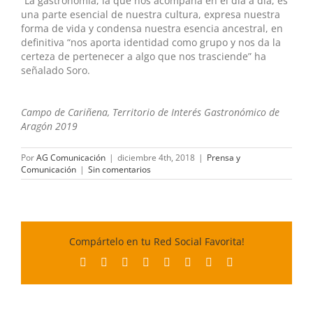
“La gastronomía, la que nos acompaña en el día a día, es
una parte esencial de nuestra cultura, expresa nuestra
forma de vida y condensa nuestra esencia ancestral, en
definitiva “nos aporta identidad como grupo y nos da la
certeza de pertenecer a algo que nos trasciende” ha
señalado Soro.
Campo de Cariñena, Territorio de Interés Gastronómico de
Aragón 2019
Por
AG Comunicación
|
diciembre 4th, 2018
|
Prensa y
Comunicación
|
Sin comentarios
Compártelo en tu Red Social Favorita!
Facebook
X
Reddit
LinkedIn
Tumblr
Pinterest
Vk
Correo
electrónico