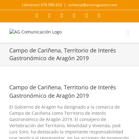
Saltar
Llámanos! 676 996 652
|
contacta@arturogaston.com
al
contenido
Facebook
X
YouTube
Instagram
LinkedIn
Correo
electrónico
Campo de Cariñena, Territorio de Interés
Gastronómico de Aragón 2019
Campo de Cariñena, Territorio de Interés
Gastronómico de Aragón 2019
El Gobierno de Aragón ha designado a la comarca de
Campo de Cariñena como Territorio de Interés
Gastronómico de Aragón 2019. El consejero de
Vertebración del Territorio, Movilidad y Vivienda, José
Luis Soro, ha destacado la importante responsabilidad
que implica al representar, en las acciones de promoción