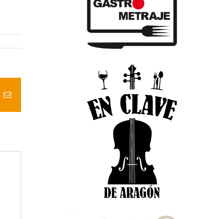
t
k
Correo
electrónico