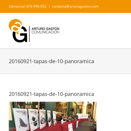
Saltar
Llámanos! 676 996 652
|
contacta@arturogaston.com
al
contenido
20160921-tapas-de-10-panoramica
20160921-tapas-de-10-panoramica