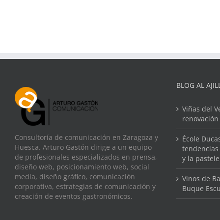
BLOG AL AJIL
Viñas del V
renovación
Consultoría de comunicación en Zaragoza y
École Ducas
Huesca. Arturo Gastón dirige a un equipo
tendencias 
de profesionales especializados en prensa,
y la pastel
diseño web, posicionamiento web, social
media, diseño gráfico, comunicación
Vinos de Ba
corporativa, estrategias de comunicación y
Buque Escu
creación de eventos gastronómicos.