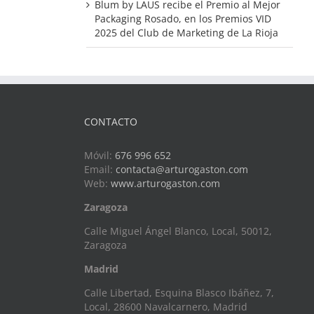
Blum by LAUS recibe el Premio al Mejor
Packaging Rosado, en los Premios VID
2025 del Club de Marketing de La Rioja
CONTACTO
Móvil:
676 996 652
Email:
contacta@arturogaston.com
Web:
www.arturogaston.com
Zaragoza
Calle Miguel Ángel Blanco, Local, 50012,
Zaragoza
Madrid
Calle Libertad, Esquina Blasco Ibáñez, 7,
Local, 28600 Navalcarnero, Madrid