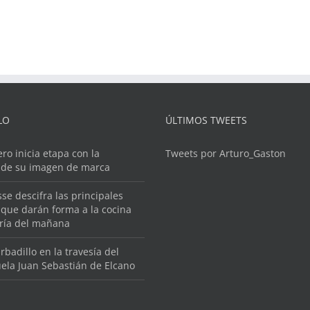
LO
ÚLTIMOS TWEETS
ero inicia etapa con la
Tweets por Arturo_Gaston
 de su imagen de marca
se descifra las principales
que darán forma a la cocina
ería del mañana
rbadillo en la travesía del
ela Juan Sebastián de Elcano