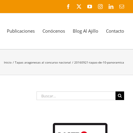
Facebook
X
YouTube
Instagram
LinkedIn
Corr
elec
Publicaciones
Conócenos
Blog Al Ajillo
Contacto
Inicio
Tapas aragonesas al concurso nacional
20160921-tapas-de-10-panoramica
Buscar: