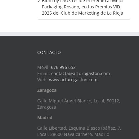
Blum by LAUS recibe el Premio al Mejor
Packaging Rosado, en los Premios VID
2025 del Club de Marketing de La Rioja
CONTACTO
Móvil:
676 996 652
Email:
contacta@arturogaston.com
Web:
www.arturogaston.com
Zaragoza
Calle Miguel Ángel Blanco, Local, 50012,
Zaragoza
Madrid
Calle Libertad, Esquina Blasco Ibáñez, 7,
Local, 28600 Navalcarnero, Madrid