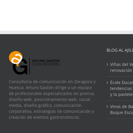
BLOG AL AJIL
Viñas del V
renovación
Consultoría de comunicación en Zaragoza y
École Ducas
Huesca. Arturo Gastón dirige a un equipo
tendencias 
de profesionales especializados en prensa,
y la pastel
diseño web, posicionamiento web, social
media, diseño gráfico, comunicación
Vinos de Ba
corporativa, estrategias de comunicación y
Buque Escu
creación de eventos gastronómicos.