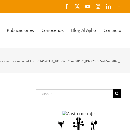
Facebook
X
YouTube
Instagram
LinkedIn
Corr
elec
Publicaciones
Conócenos
Blog Al Ajillo
Contacto
ta Gastronómica del Toro
14520391_10209679954028139_8923235574285497840_n
Buscar: