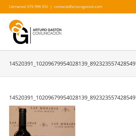
Saltar
Llámanos! 676 996 652
|
contacta@arturogaston.com
al
contenido
14520391_10209679954028139_892323557428549
14520391_10209679954028139_892323557428549