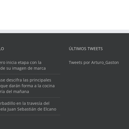
LO
ÚLTIMOS TWEETS
ero inicia etapa con la
Tweets por Arturo_Gaston
 de su imagen de marca
se descifra las principales
que darán forma a la cocina
ería del mañana
rbadillo en la travesía del
ela Juan Sebastián de Elcano