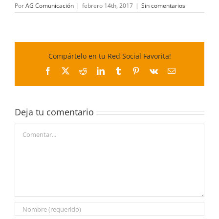
Por
AG Comunicación
|
febrero 14th, 2017
|
Sin comentarios
Compártelo en tu Red Social Favorita!
Facebook
X
Reddit
LinkedIn
Tumblr
Pinterest
Vk
Correo
electrónico
Deja tu comentario
Comentar