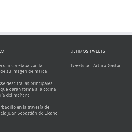
LO
ÚLTIMOS TWEETS
ero inicia etapa con la
Tweets por Arturo_Gaston
 de su imagen de marca
se descifra las principales
que darán forma a la cocina
ería del mañana
rbadillo en la travesía del
ela Juan Sebastián de Elcano