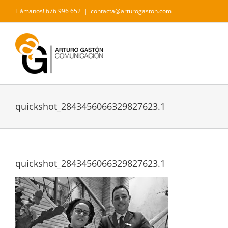
Saltar
Llámanos! 676 996 652
|
contacta@arturogaston.com
al
contenido
quickshot_2843456066329827623.1
quickshot_2843456066329827623.1