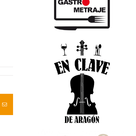
t
k
Correo
electrónico