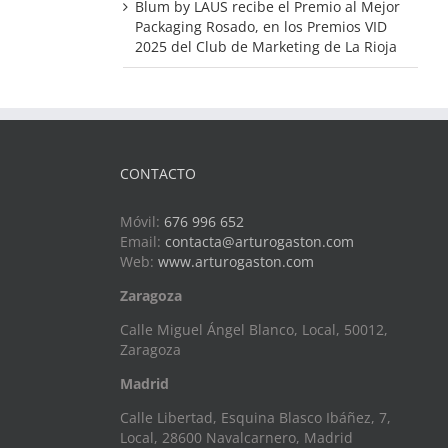
Blum by LAUS recibe el Premio al Mejor
Packaging Rosado, en los Premios VID
2025 del Club de Marketing de La Rioja
CONTACTO
Móvil:
676 996 652
Email:
contacta@arturogaston.com
Web:
www.arturogaston.com
Zaragoza
Calle Miguel Ángel Blanco, Local, 50012,
Zaragoza
Madrid
Calle Libertad, Esquina Blasco Ibáñez, 7,
Local, 28600 Navalcarnero, Madrid