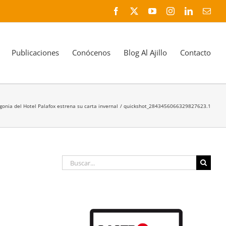
Facebook
X
YouTube
Instagram
LinkedIn
Corr
elec
Publicaciones
Conócenos
Blog Al Ajillo
Contacto
gonia del Hotel Palafox estrena su carta invernal
quickshot_2843456066329827623.1
Buscar: