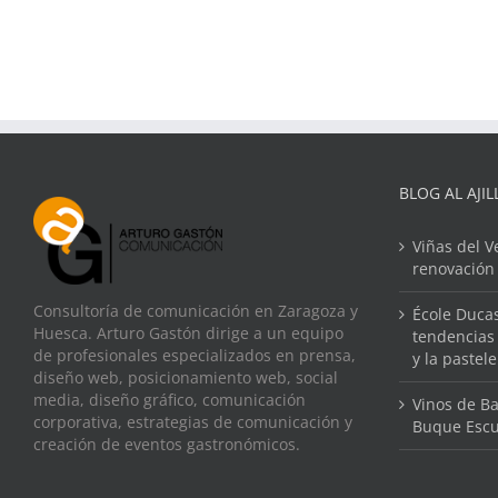
BLOG AL AJIL
Viñas del V
renovación
Consultoría de comunicación en Zaragoza y
École Ducas
Huesca. Arturo Gastón dirige a un equipo
tendencias 
de profesionales especializados en prensa,
y la pastel
diseño web, posicionamiento web, social
media, diseño gráfico, comunicación
Vinos de Ba
corporativa, estrategias de comunicación y
Buque Escu
creación de eventos gastronómicos.