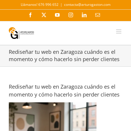
Saltar
Llámanos! 676 996 652
|
contacta@arturogaston.com
al
contenido
Facebook
X
YouTube
Instagram
LinkedIn
Correo
electrónico
Rediseñar tu web en Zaragoza cuándo es el
momento y cómo hacerlo sin perder clientes
Rediseñar tu web en Zaragoza cuándo es el
momento y cómo hacerlo sin perder clientes