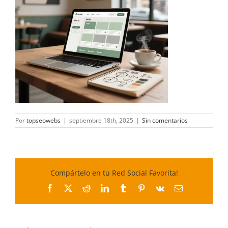
Por
topseowebs
|
septiembre 18th, 2025
|
Sin comentarios
Compártelo en tu Red Social Favorita!
Facebook
X
Reddit
LinkedIn
Tumblr
Pinterest
Vk
Correo
electrónico