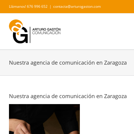
Saltar
Llámanos! 676 996 652
|
contacta@arturogaston.com
al
contenido
Nuestra agencia de comunicación en Zaragoza
Nuestra agencia de comunicación en Zaragoza