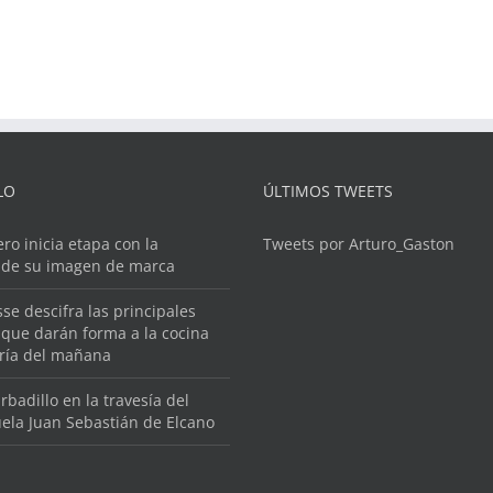
LO
ÚLTIMOS TWEETS
ero inicia etapa con la
Tweets por Arturo_Gaston
 de su imagen de marca
se descifra las principales
que darán forma a la cocina
ería del mañana
rbadillo en la travesía del
ela Juan Sebastián de Elcano