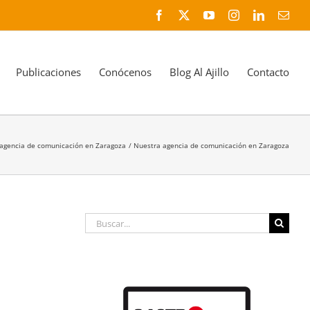
Facebook
X
YouTube
Instagram
LinkedIn
Corr
elec
Publicaciones
Conócenos
Blog Al Ajillo
Contacto
 agencia de comunicación en Zaragoza
Nuestra agencia de comunicación en Zaragoza
Buscar: