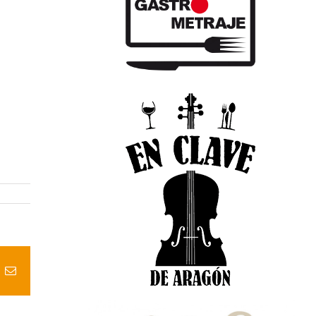
t
k
Correo
electrónico