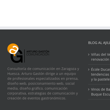
BLOG AL AJIL
Viñas del V
renovación
Consultoría de comunicación en Zaragoza y
École Ducas
Huesca. Arturo Gastón dirige a un equipo
tendencias 
de profesionales especializados en prensa,
y la pastel
diseño web, posicionamiento web, social
media, diseño gráfico, comunicación
Vinos de Ba
corporativa, estrategias de comunicación y
Buque Escu
creación de eventos gastronómicos.