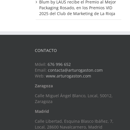
Blum by LAUS recibe el Premio al Mejor
Packaging Rosado, en los Premios VID
2025 del Club de Marketing de La Rioja
CONTACTO
Móvil:
676 996 652
Email:
contacta@arturogaston.com
Web:
www.arturogaston.com
Zaragoza
Calle Miguel Ángel Blanco, Local, 50012,
Zaragoza
Madrid
Calle Libertad, Esquina Blasco Ibáñez, 7,
Local, 28600 Navalcarnero, Madrid