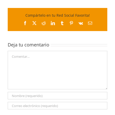
Compártelo en tu Red Social Favorita!
Facebook
X
Reddit
LinkedIn
Tumblr
Pinterest
Vk
Correo
electrónico
Deja tu comentario
Comentar