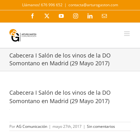
Saltar
Llámanos! 676 996 652
|
contacta@arturogaston.com
al
contenido
Facebook
X
YouTube
Instagram
LinkedIn
Correo
electrónico
Cabecera I Salón de los vinos de la DO
Somontano en Madrid (29 Mayo 2017)
Cabecera I Salón de los vinos de la DO
Somontano en Madrid (29 Mayo 2017)
Por
AG Comunicación
|
mayo 27th, 2017
|
Sin comentarios