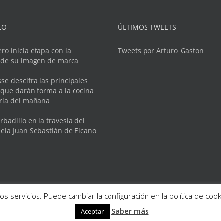
LO
ÚLTIMOS TWEETS
ero inicia etapa con la
Tweets por Arturo_Gaston
 de su imagen de marca
se descifra las principales
que darán forma a la cocina
ería del mañana
rbadillo en la travesía del
ela Juan Sebastián de Elcano
os servicios. Puede cambiar la configuración en la política de co
Saber más
Aceptar