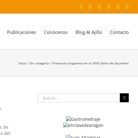
Facebook
X
YouTube
Instagram
LinkedIn
Corr
elec
Publicaciones
Conócenos
Blog Al Ajillo
Contacto
Inicio
Sin categoría
Presencia aragonesa en el XXXII Salón de Gourmets
Buscar:
e
s de
o del