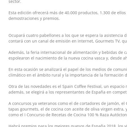
sector.
Esta edición ofrecerá más de 40.000 productos, 1.300 de ellos 
demostraciones y premios.
Ocupará cuatro pabellones a los que se espera la asistencia de
contará con un canal de emisión en internet, Gourmets TV, qu
Además, la feria internacional de alimentación y bebidas de 
espolearon el nacimiento de la nueva cocina vasca y, desde ah
En esta ocasión se analizará el papel de los medios de comuni
climático en el ámbito rural y la importancia de la formación 
Otra de las novedades es el Spain Coffee Festival, un espacio 
además, se elegirá a los representantes de España en compe
A concursos ya veteranos como el de cortadores de jamón, el 
tapas gourmets, el de cocina con aceite de oliva virgen extr
como el I Concurso de Recetas de Cocina 100 % Raza Autóctona
Habrá premios para los mejores quesos de España 2018, los v