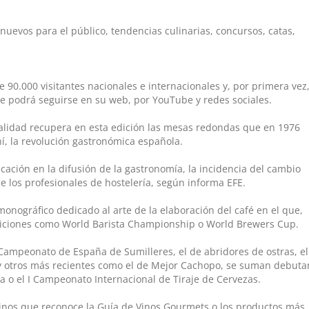
nuevos para el público, tendencias culinarias, concursos, catas,
 90.000 visitantes nacionales e internacionales y, por primera vez
e podrá seguirse en su web, por YouTube y redes sociales.
calidad recupera en esta edición las mesas redondas que en 1976
í, la revolución gastronómica española.
cación en la difusión de la gastronomía, la incidencia del cambio
de los profesionales de hostelería, según informa EFE.
monográfico dedicado al arte de la elaboración del café en el que,
ticiones como World Barista Championship o World Brewers Cup.
Campeonato de España de Sumilleres, el de abridores de ostras, el
a, y otros más recientes como el de Mejor Cachopo, se suman debuta
 o el I Campeonato Internacional de Tiraje de Cervezas.
inos que reconoce la Guía de Vinos Gourmets o los productos más