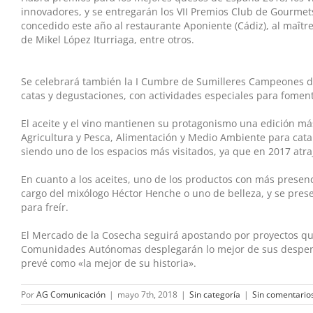
innovadores, y se entregarán los VII Premios Club de Gourmets
concedido este año al restaurante Aponiente (Cádiz), al maîtr
de Mikel López Iturriaga, entre otros.
Se celebrará también la I Cumbre de Sumilleres Campeones de
catas y degustaciones, con actividades especiales para foment
El aceite y el vino mantienen su protagonismo una edición más.
Agricultura y Pesca, Alimentación y Medio Ambiente para cat
siendo uno de los espacios más visitados, ya que en 2017 atra
En cuanto a los aceites, uno de los productos con más presen
cargo del mixólogo Héctor Henche o uno de belleza, y se pres
para freír.
El Mercado de la Cosecha seguirá apostando por proyectos que 
Comunidades Autónomas desplegarán lo mejor de sus despens
prevé como «la mejor de su historia».
Por
AG Comunicación
|
mayo 7th, 2018
|
Sin categoría
|
Sin comentario