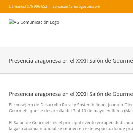
Saltar
Llámanos! 676 996 652
|
contacta@arturogaston.com
al
contenido
Presencia aragonesa en el XXXII Salón de Gourme
Presencia aragonesa en el XXXII Salón de Gourme
El consejero de Desarrollo Rural y Sostenibilidad, Joaquín Olo
Gourmets que se desarrolla del 7 al 10 de mayo en Ifema (Mad
El Salón de Gourmets es el principal evento europeo dedicado
la gastronomía mundial se reúnen en este espacio, donde pr