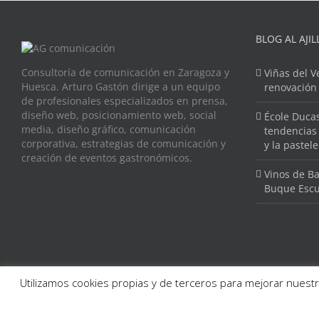
BLOG AL AJIL
Consultoría de comunicación en Zaragoza y
Viñas del V
Huesca. Arturo Gastón dirige a un equipo
renovación
de profesionales especializados en prensa,
diseño web, posicionamiento web, social
École Ducas
media, diseño gráfico, comunicación
tendencias 
corporativa, estrategias de comunicación y
y la pastel
creación de eventos gastronómicos.
Vinos de Ba
Buque Escu
Utilizamos cookies propias y de terceros para mejorar nuestr
Copyright 2015 AG Comunicación |
Aviso legal
|
Política de Cookies