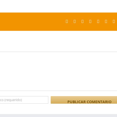
Facebook
X
Reddit
LinkedIn
Tumblr
Pinter