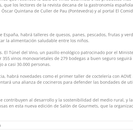
, que los lectores de la revista decana de la gastronomía español
e Óscar Quintana de Culler de Pau (Pontevedra) y al portal El Comid
 España, habrá talleres de quesos, panes, pescados, frutas y ver
ar la alimentación saludable entre los niños.
 El Túnel del Vino, un pasillo enológico patrocinado por el Minist
ar 355 vinos monovarietales de 279 bodegas a buen seguro seguirá
jo a casi 30.000 personas.
cia, habrá novedades como el primer taller de coctelería con AOVE
entará una alianza de cocineros para defender las bondades de util
contribuyen al desarrollo y la sostenibilidad del medio rural, y la
as en esta nueva edición de Salón de Gourmets, que la organiza
s