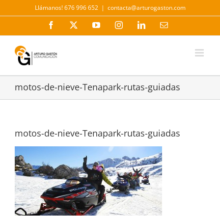
Saltar
Llámanos! 676 996 652
|
contacta@arturogaston.com
al
contenido
Facebook
X
YouTube
Instagram
LinkedIn
Correo
electrónico
motos-de-nieve-Tenapark-rutas-guiadas
motos-de-nieve-Tenapark-rutas-guiadas