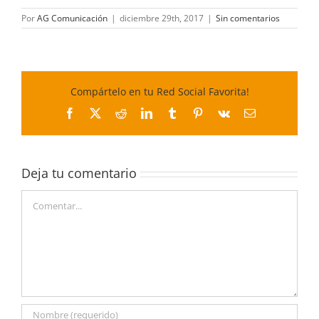
Por
AG Comunicación
|
diciembre 29th, 2017
|
Sin comentarios
Compártelo en tu Red Social Favorita!
Facebook
X
Reddit
LinkedIn
Tumblr
Pinterest
Vk
Correo
electrónico
Deja tu comentario
Comentar