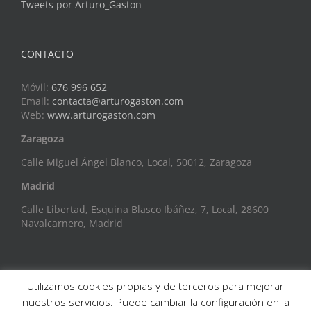
Tweets por Arturo_Gaston
CONTACTO
Móvil:
676 996 652
Email:
contacta@arturogaston.com
Web:
www.arturogaston.com
Zaragoza
Calle Miguel Ángel Blanco, Local, 50012, Zaragoza
Madrid
Calle Libertad, Esquina Blasco Ibáñez, 7, Local, 28600
Navalcarnero, Madrid
Utilizamos cookies propias y de terceros para mejorar
nuestros servicios. Puede cambiar la configuración en la