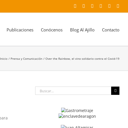
Facebook
X
YouTube
Instagram
LinkedIn
Corr
elec
Publicaciones
Conócenos
Blog Al Ajillo
Contacto
Inicio
Prensa y Comunicación
Over the Rainbow, el vino solidario contra el Covid-19
Buscar:
para