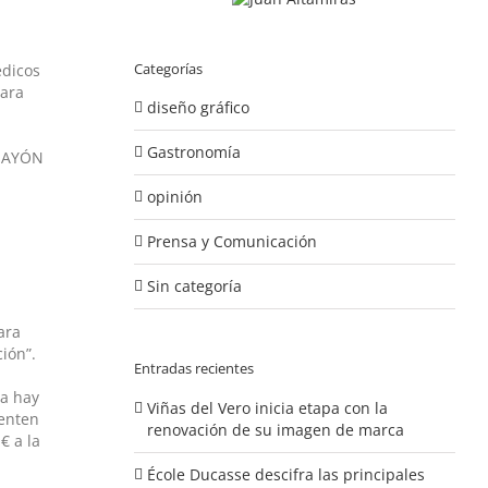
Categorías
édicos
para
diseño gráfico
Gastronomía
ANAYÓN
opinión
Prensa y Comunicación
Sin categoría
ara
ión”.
Entradas recientes
ga hay
Viñas del Vero inicia etapa con la
ienten
renovación de su imagen de marca
€ a la
École Ducasse descifra las principales