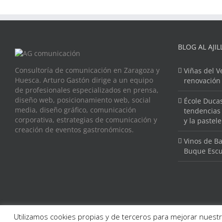
BLOG AL AJIL
Consultoría de comunicación en Zaragoza y
Viñas del V
Huesca. Arturo Gastón dirige a un equipo
renovación
de profesionales especializados en prensa,
diseño web, posicionamiento web, social
École Ducas
media, diseño gráfico, comunicación
tendencias 
corporativa, estrategias de comunicación y
y la pastel
creación de eventos gastronómicos.
Vinos de Ba
Buque Escu
Utilizamos cookies propias y de terceros para mejorar nuestr