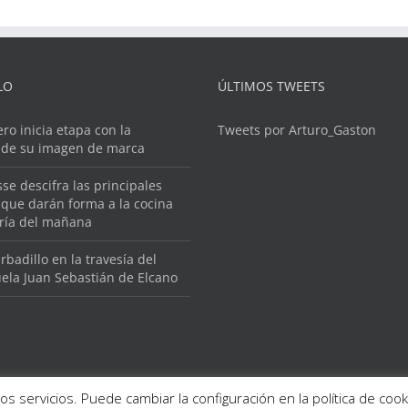
LO
ÚLTIMOS TWEETS
ero inicia etapa con la
Tweets por Arturo_Gaston
 de su imagen de marca
se descifra las principales
que darán forma a la cocina
ería del mañana
rbadillo en la travesía del
ela Juan Sebastián de Elcano
os servicios. Puede cambiar la configuración en la política de co