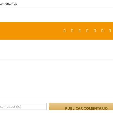
 comentarios
Facebook
X
Reddit
LinkedIn
Tumblr
Pinter