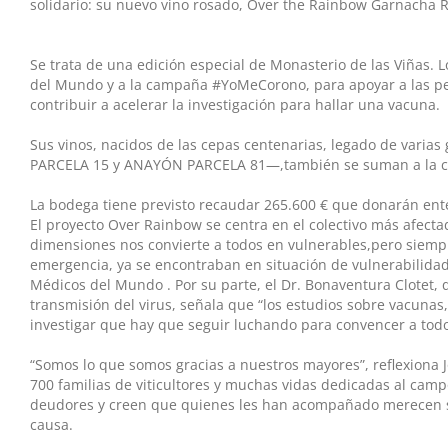
solidario: su nuevo vino rosado, Over the Rainbow Garnacha Ros
Se trata de una edición especial de Monasterio de las Viñas. L
del Mundo y a ​la campaña ​#YoMeCorono​, para apoyar a las p
contribuir a acelerar la investigación para hallar una vacuna.
Sus vinos, nacidos de las cepas centenarias, legado de va
PARCELA 15 y ANAYÓN PARCELA 81—,también se suman a la cam
La bodega tiene previsto recaudar 265.600 € que donarán ente
El proyecto ​Over Rainbow se centra en el colectivo más afec
dimensiones nos convierte a todos en vulnerables,pero siemp
emergencia, ya se encontraban en situación de vulnerabilidad s
Médicos del Mundo​ . Por su parte, ​el Dr. Bonaventura Clotet, q
transmisión del virus, señala que “los estudios sobre vacunas
investigar que hay que seguir luchando para convencer a tod
“Somos lo que somos gracias a nuestros mayores”, reflexiona J
700 familias de viticultores y muchas vidas dedicadas al campo
deudores y creen que quienes les han acompañado merecen su 
causa.