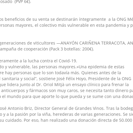
ado ​ (PVP 6€)​.
os beneficios de su venta se destinarán íntegramente ​ a la ONG ​M
ersonas mayores, el colectivo más vulnerable en esta pandemia y 
rias generaciones de viticultores —ANAYÓN CARIÑENA TERRACOTA, 
paña de cooperación (Pack 3 botellas: 200€).
ramente a la lucha contra el Covid-19.
tado y vulnerable, las personas mayores.»Una epidemia de estas
re hay personas que lo son todavía más. Quienes antes de la
anitaria y social”, sostiene José Félix Hoyo, Presidente de la ​ONG
ue lidera junto al Dr. Oriol Mitjà un ensayo clínico para frenar la
, anticuerpos y fármacos son muy caros, se necesita tanto dinero p
o el mundo para que aporte lo que pueda y se sume con una donac
osé Antonio Briz, Director General de Grandes Vinos. Tras la bode
 y a la pasión por la viña, herederas de varias generaciones. Se s
cuidado. Por eso, han realizado una donación directa de 50.000 