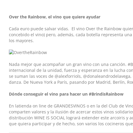
Over the Rainbow, el vino que quiere ayudar
Cada euro puede salvar vidas. ​ El vino ​Over the Rainbow qui
concebido el vino) pero, además, cada botella representa una 
los mayores.
Nada mejor que acompañar un gran vino con una canción. ​#Bri
internacional de la unidad, fuerza y esperanza en la lucha c
se suman las voces de ​@alexforriols​, ​@donaleandrodelavega
danza. De Nueva York a París, pasando por Madrid, Berlín, Ro
Dónde conseguir el vino para hacer un ​#BrindisRainbow
En la​tienda on line de GRANDESVINOS o en la del Club de Vinos​
comparten valores y la ilusión de acercar estos vinos solidario
distribución WINE IS SOCIAL logrará extender este arcoiris y a
que quiera participar y de hecho, son varios los cocineros que