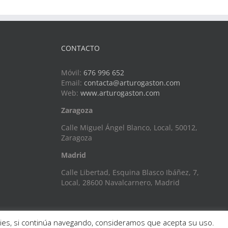
CONTACTO
Móvil:
676 996 652
Email:
contacta@arturogaston.com
Web:
www.arturogaston.com
Zaragoza
Calle Miguel Ángel Blanco, Local, 50012,
Zaragoza
Madrid
Calle Libertad, Esquina Blasco Ibáñez, 7,
Local, 28600 Navalcarnero, Madrid
okies, si continúa navegando, consideramos que acepta su uso.