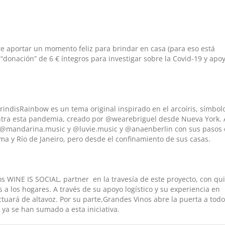
ere aportar un momento feliz para brindar en casa (para eso está
“donación” de 6 € íntegros para investigar sobre la Covid-19 y apoy
ndisRainbow es un tema original inspirado en el arcoíris, símbol
ontra esta pandemia, creado por ​@wearebriguel ​desde Nueva York. 
​, ​@mandarina.music y ​@luvie.music y @anaenberlin con sus pasos
ma y Río de Janeiro, pero desde el confinamiento de sus casas.
 WINE IS SOCIAL​, ​partner ​ en la travesía de este proyecto, con qu
s a los hogares.​ A través de su apoyo logístico y su experiencia en
ctuará de altavoz. Por su parte,Grandes Vinos abre la puerta a tod
 ya se han sumado a esta iniciativa.