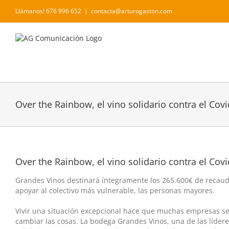
Saltar
Llámanos! 676 996 652
|
contacta@arturogaston.com
al
contenido
Over the Rainbow, el vino solidario contra el Cov
Over the Rainbow, el vino solidario contra el Cov
Grandes Vinos destinará íntegramente los 265.600€ de recau
apoyar al colectivo más vulnerable, las personas mayores.
Vivir una situación excepcional hace que muchas empresas s
cambiar las cosas. La bodega Grandes Vinos​, una de las líde