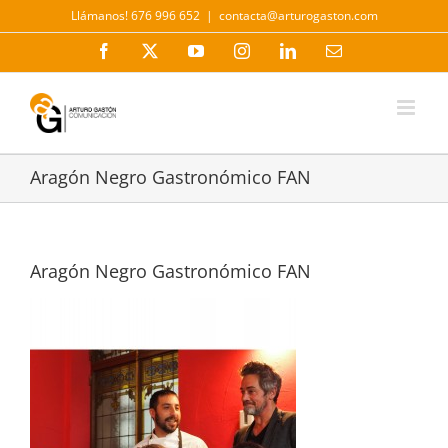
Saltar
Llámanos! 676 996 652
|
contacta@arturogaston.com
al
contenido
Facebook
X
YouTube
Instagram
LinkedIn
Correo
electrónico
Aragón Negro Gastronómico FAN
Aragón Negro Gastronómico FAN