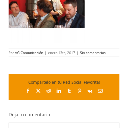
Por
AG Comunicación
|
enero 13th, 2017
|
Sin comentarios
Compártelo en tu Red Social Favorita!
Facebook
X
Reddit
LinkedIn
Tumblr
Pinterest
Vk
Correo
electrónico
Deja tu comentario
Comentar