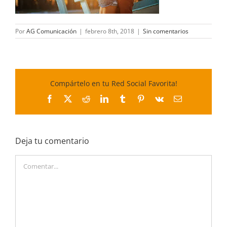
Por
AG Comunicación
|
febrero 8th, 2018
|
Sin comentarios
Compártelo en tu Red Social Favorita!
Facebook
X
Reddit
LinkedIn
Tumblr
Pinterest
Vk
Correo
electrónico
Deja tu comentario
Comentar