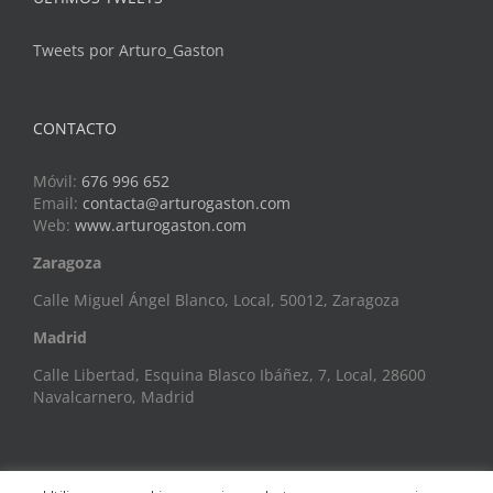
Tweets por Arturo_Gaston
CONTACTO
Móvil:
676 996 652
Email:
contacta@arturogaston.com
Web:
www.arturogaston.com
Zaragoza
Calle Miguel Ángel Blanco, Local, 50012, Zaragoza
Madrid
Calle Libertad, Esquina Blasco Ibáñez, 7, Local, 28600
Navalcarnero, Madrid