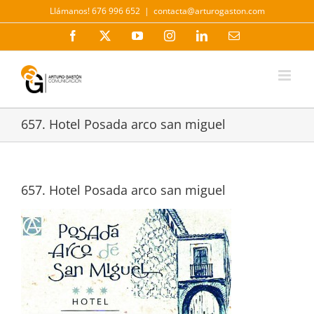
Saltar
Llámanos! 676 996 652
|
contacta@arturogaston.com
al
contenido
Facebook
X
YouTube
Instagram
LinkedIn
Correo
electrónico
657. Hotel Posada arco san miguel
657. Hotel Posada arco san miguel