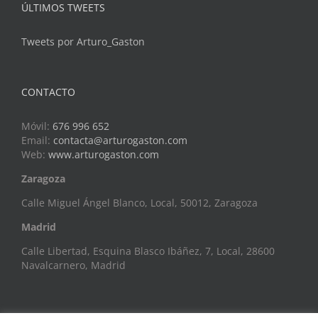
ÚLTIMOS TWEETS
Tweets por Arturo_Gaston
CONTACTO
Móvil:
676 996 652
Email:
contacta@arturogaston.com
Web:
www.arturogaston.com
Zaragoza
Calle Miguel Ángel Blanco, Local, 50012, Zaragoza
Madrid
Calle Libertad, Esquina Blasco Ibáñez, 7, Local, 28600
Navalcarnero, Madrid