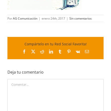
Por
AG Comunicación
|
enero 24th, 2017
|
Sin comentarios
Compártelo en tu Red Social Favorita!
Facebook
X
Reddit
LinkedIn
Tumblr
Pinterest
Vk
Correo
electrónico
Deja tu comentario
Comentar