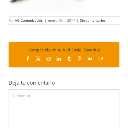
Por
AG Comunicación
|
enero 19th, 2017
|
Sin comentarios
Compártelo en tu Red Social Favorita!
Facebook
X
Reddit
LinkedIn
Tumblr
Pinterest
Vk
Correo
electrónico
Deja tu comentario
Comentar