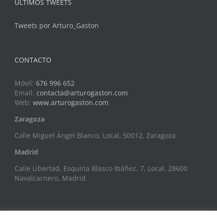
ÚLTIMOS TWEETS
Tweets por Arturo_Gaston
CONTACTO
Móvil:
676 996 652
Email:
contacta@arturogaston.com
Web:
www.arturogaston.com
Zaragoza
Calle Miguel Ángel Blanco, Local, 50012, Zaragoza
Madrid
Calle Libertad, Esquina Blasco Ibáñez, 7, Local, 28600
Navalcarnero, Madrid