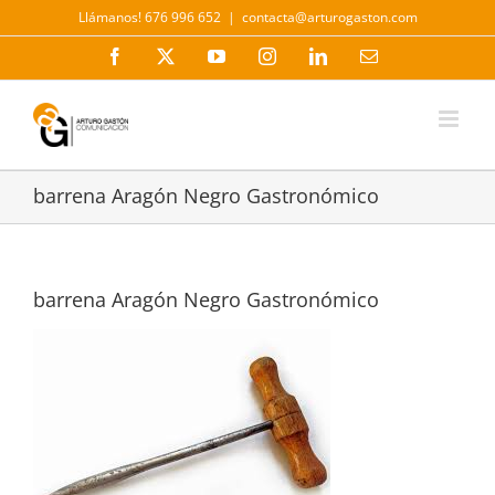
Saltar
Llámanos! 676 996 652
|
contacta@arturogaston.com
al
contenido
Facebook
X
YouTube
Instagram
LinkedIn
Correo
electrónico
barrena Aragón Negro Gastronómico
barrena Aragón Negro Gastronómico