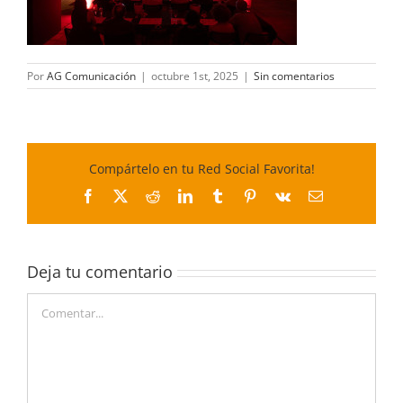
Por
AG Comunicación
|
octubre 1st, 2025
|
Sin comentarios
Compártelo en tu Red Social Favorita!
Facebook
X
Reddit
LinkedIn
Tumblr
Pinterest
Vk
Correo
electrónico
Deja tu comentario
Comentar